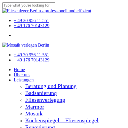
Skip
to
Close
main
Search
content
Menu
+ 49 30 956 11 551
+ 49 176 70143129
Menu
Close
+ 49 30 956 11 551
Menu
+ 49 176 70143129
Home
Über uns
Leistungen
Beratung und Planung
Badsanierung
Fliesenverlegung
Marmor
Mosaik
Küchenspiegel – Fliesenspiegel
Renovierung