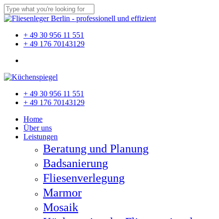
Skip
to
Close
main
Search
content
Menu
+ 49 30 956 11 551
+ 49 176 70143129
Menu
Close
+ 49 30 956 11 551
Menu
+ 49 176 70143129
Home
Über uns
Leistungen
Beratung und Planung
Badsanierung
Fliesenverlegung
Marmor
Mosaik