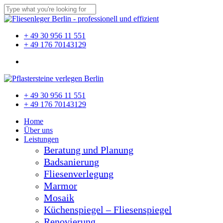
Skip
to
Close
main
Search
content
Menu
+ 49 30 956 11 551
+ 49 176 70143129
Menu
Close
+ 49 30 956 11 551
Menu
+ 49 176 70143129
Home
Über uns
Leistungen
Beratung und Planung
Badsanierung
Fliesenverlegung
Marmor
Mosaik
Küchenspiegel – Fliesenspiegel
Renovierung